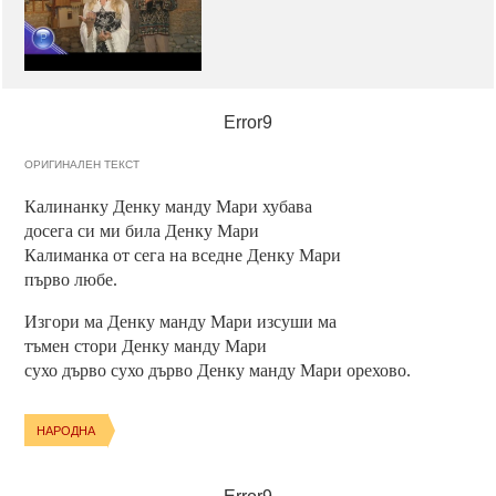
Error9
ОРИГИНАЛЕН ТЕКСТ
Калинанку Денку манду Мари хубава
досега си ми била Денку Мари
Калиманка от сега на вседне Денку Мари
първо любе.
Изгори ма Денку манду Мари изсуши ма
тъмен стори Денку манду Мари
сухо дърво сухо дърво Денку манду Мари орехово.
НАРОДНА