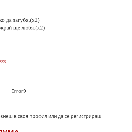
ко да загубя,(x2)
окрай ще любя.(x2)
999)
Error9
езнеш в своя профил или да се регистрираш.