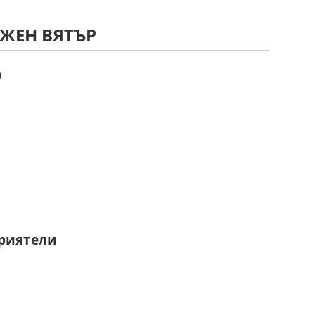
ЮЖЕН ВЯТЪР
о
риятели