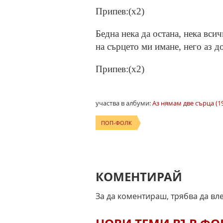
Припев:(x2)
Бедна нека да остана, нека всич
на сърцето ми имане, него аз д
Припев:(x2)
участва в албуми:
Аз нямам две сърца (1
ПОП-ФОЛК
КОМЕНТИРАЙ
За да коментираш, трябва да вл