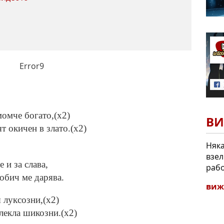
Error9
момче богато,(x2)
ВИ
т окичен в злато.(x2)
Няка
взел
 и за слава,
рабо
 обич ме дарява.
виж
 луксозни,(x2)
лекла шикозни.(x2)