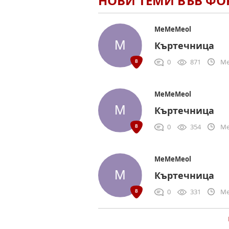
НОВИ ТЕМИ ВЪВ Ф
MeMeMeol
Къртечница
0
871
Me
MeMeMeol
Къртечница
0
354
Me
MeMeMeol
Къртечница
0
331
Me