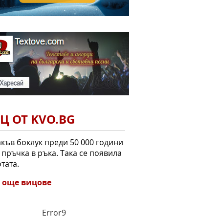
Ц ОТ KVO.BG
къв боклук преди 50 000 години
 пръчка в ръка. Така се появила
тата.
 още вицове
Error9