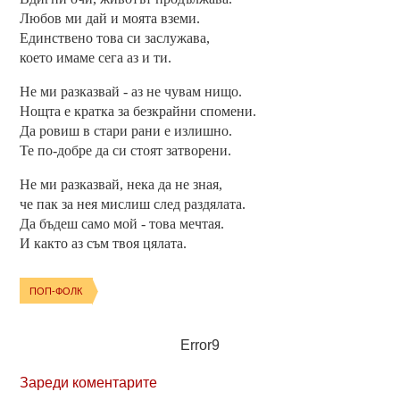
Любов ми дай и моята вземи.
Единствено това си заслужава,
което имаме сега аз и ти.
Не ми разказвай - аз не чувам нищо.
Нощта е кратка за безкрайни спомени.
Да ровиш в стари рани е излишно.
Те по-добре да си стоят затворени.
Не ми разказвай, нека да не зная,
че пак за нея мислиш след раздялата.
Да бъдеш само мой - това мечтая.
И както аз съм твоя цялата.
ПОП-ФОЛК
Error9
Зареди коментарите