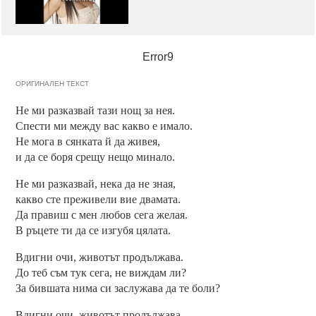
Error9
ОРИГИНАЛЕН ТЕКСТ
Не ми разказвай тази нощ за нея.
Спести ми между вас какво е имало.
Не мога в сянката й да живея,
и да се боря срещу нещо минало.
Не ми разказвай, нека да не зная,
какво сте преживели вие двамата.
Да правиш с мен любов сега желая.
В ръцете ти да се изгубя цялата.
Вдигни очи, животът продължава.
До теб съм тук сега, не виждам ли?
За бившата нима си заслужава да те боли?
Вдигни очи, животът продължава.