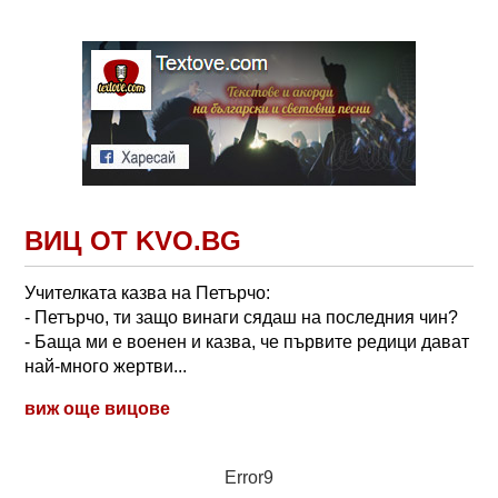
ВИЦ ОТ KVO.BG
Учителката казва на Петърчо:
- Петърчо, ти защо винаги сядаш на последния чин?
- Баща ми е военен и казва, че първите редици дават
най-много жертви...
виж още вицове
Error9