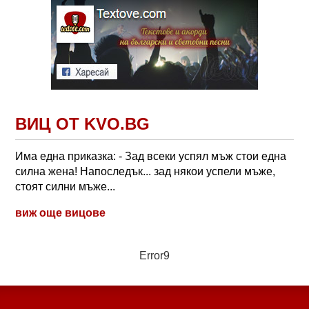
ВИЦ ОТ KVO.BG
Има една приказка: - Зад всеки успял мъж стои една
силна жена! Напоследък... зад някои успели мъже,
стоят силни мъже...
виж още вицове
Error9