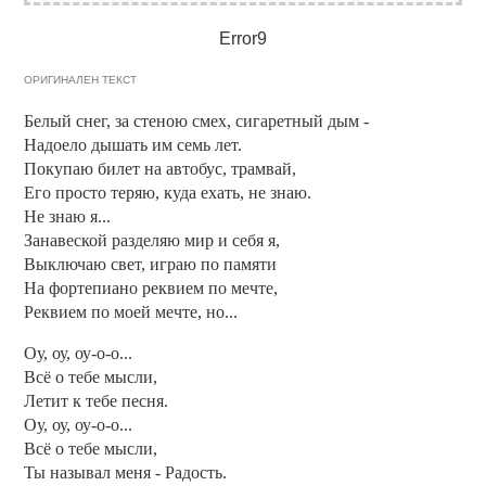
Error9
ОРИГИНАЛЕН ТЕКСТ
Белый снег, за стеною смех, сигаретный дым -
Надоело дышать им семь лет.
Покупаю билет на автобус, трамвай,
Его просто теряю, куда ехать, не знаю.
Не знаю я...
Занавеской разделяю мир и себя я,
Выключаю свет, играю по памяти
На фортепиано реквием по мечте,
Реквием по моей мечте, но...
Оу, оу, оу-о-о...
Всё о тебе мысли,
Летит к тебе песня.
Оу, оу, оу-о-о...
Всё о тебе мысли,
Ты называл меня - Радость.