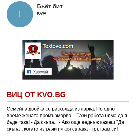
Бьёт бит
IOWA
ВИЦ ОТ KVO.BG
Семейна двойка се разхожда из парка. По едно
време жената промърморва: - Тази работа няма да я
бъде така! - Да скъпа... - Ако още веднъж кажеш "Да
скъпа", когато изграчи някоя сврака - тръгвам си!