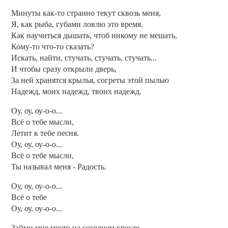
Минуты как-то странно текут сквозь меня,
Я, как рыба, губами ловлю это время.
Как научиться дышать, чтоб никому не мешать,
Кому-то что-то сказать?
Искать, найти, стучать, стучать, стучать...
И чтобы сразу открыли дверь,
За ней хранятся крылья, согреты этой пылью
Надежд, моих надежд, твоих надежд.
Оу, оу, оу-о-о...
Всё о тебе мысли,
Летит к тебе песня.
Оу, оу, оу-о-о...
Всё о тебе мысли,
Ты называл меня - Радость.
Оу, оу, оу-о-о...
Всё о тебе
Оу, оу, оу-о-о...
Займи мне место на соседнем кресле,