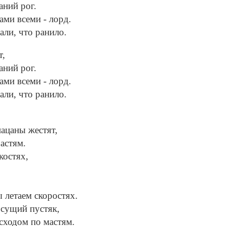
аний рог.
ами всеми - лорд.
али, что ранило.
т,
аний рог.
ами всеми - лорд.
али, что ранило.
пацаны жестят,
астям.
костях,
ы летаем скоростях.
 сущий пустяк,
сходом по мастям.