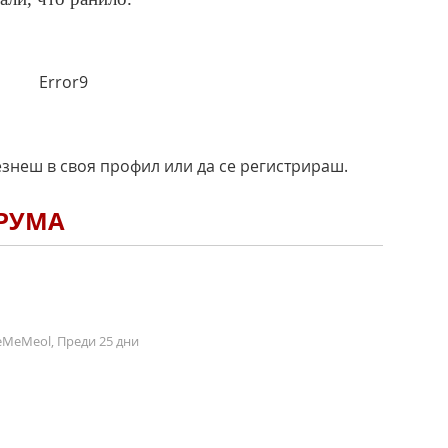
Error9
езнеш в своя профил или да се регистрираш.
ОРУМА
MeMeol, Преди 25 дни