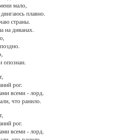
емени мало,
 двигаюсь плавно.
чаю страны.
а на диванах.
о,
 поздно.
о,
и опознан.
т,
аний рог.
ами всеми - лорд.
али, что ранило.
т,
аний рог.
ами всеми - лорд.
али, что ранило.