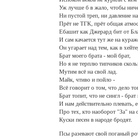
Уж лучше б в жало, чтобы ниче
Ни пустой треп, ни давление на
Прёт не ТГК, прёт общая атмо
Ебашит как Джерард бит от Бл
И сам качается тут же на кураж
Он угарает над тем, как в хейт
Брат моего брата - мой брат,
Но я не терплю типчиков сколь
Мутим всё на свой лад.
Майк, чтиво и пойло -
Всё говорит о том, что дело то
Брат топит, что не сингл - брат 
И нам действительно плевать, е
Про тех, кто наоборот "За" на
Куски песен в народе бродят.
Псы разевают свой поганый ро