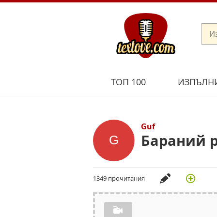
ТОП 100
ИЗПЪЛН
Guf
Бараний ро
1349 прочитания