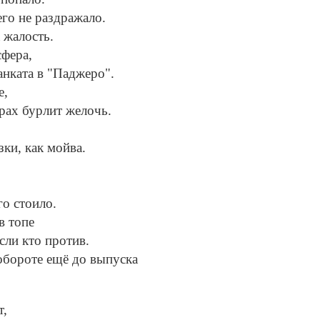
го не раздражало.
 жалость.
сфера,
анката в "Паджеро".
е,
ерах бурлит желочь.
зки, как мойва.
го стоило.
в топе
сли кто против.
 обороте ещё до выпуска
т,