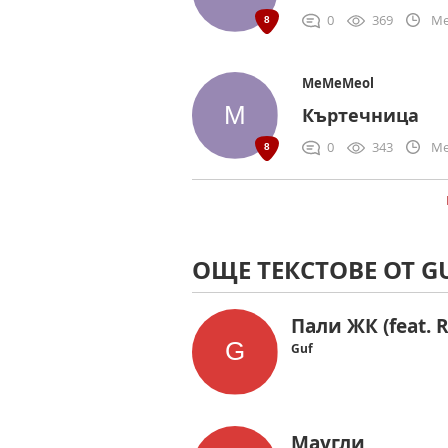
0
369
Me
MeMeMeol
Къртечница
0
343
Me
ОЩЕ ТЕКСТОВЕ ОТ G
Пали ЖК (feat. R
Guf
Маугли