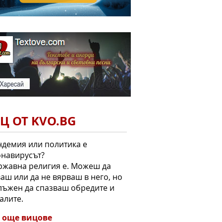
Ц ОТ KVO.BG
ндемия или политика е
онавирусът?
ржавна религия е. Можеш да
аш или да не вярваш в него, но
лъжен да спазваш обредите и
алите.
 още вицове