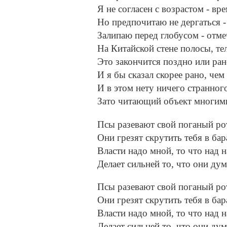
Я не согласен с возрастом - вр
Но предпочитаю не дергаться -
Залипаю перед глобусом - отме
На Китайской стене полосы, тел
Это закончится поздно или ран
И я бы сказал скорее рано, чем
И в этом нету ничего странног
Зато читающий объект многим
Псы разевают свой поганый ро
Они грезят скрутить тебя в бар
Власти надо мной, то что над н
Делает сильней то, что они дум
Псы разевают свой поганый ро
Они грезят скрутить тебя в бар
Власти надо мной, то что над н
Делает сильней то, что они дум