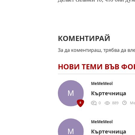
КОМЕНТИРАЙ
За да коментираш, трябва да вл
НОВИ ТЕМИ ВЪВ Ф
MeMeMeol
Къртечница
0
889
Me
MeMeMeol
Къртечница