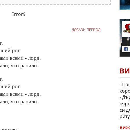
Error9
ДОБАВИ ПРЕВОД
т,
аний рог.
ами всеми - лорд.
али, что ранило.
ВИ
т,
- Па
аний рог.
кор
ами всеми - лорд.
- Дъ
али, что ранило.
вярв
си д
риту
виж
 попало.