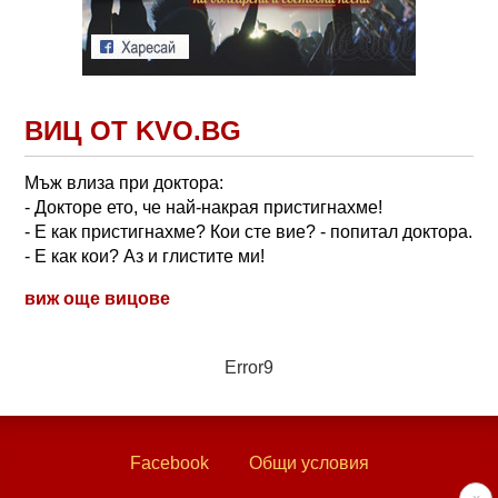
ВИЦ ОТ KVO.BG
Мъж влиза при доктора:
- Докторе ето, че най-накрая пристигнахме!
- Е как пристигнахме? Кои сте вие? - попитал доктора.
- Е как кои? Аз и глистите ми!
виж още вицове
Error9
Facebook
Общи условия