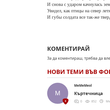
И снова с ударом качнулась зе
Увидел, как птицы на север лет
И губы солдата все так-же твер
КОМЕНТИРАЙ
За да коментираш, трябва да вл
НОВИ ТЕМИ ВЪВ Ф
MeMeMeol
Къртечница
0
852
Me