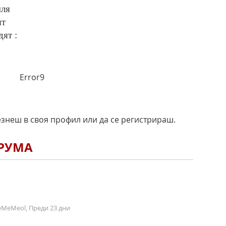
мля
ят
дят :
Error9
езнеш в своя профил или да се регистрираш.
ОРУМА
MeMeol, Преди 23 дни