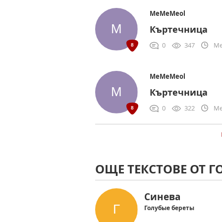
MeMeMeol
Къртечница
0
347
Me
MeMeMeol
Къртечница
0
322
Me
ОЩЕ ТЕКСТОВЕ ОТ Г
Синева
Голубые береты