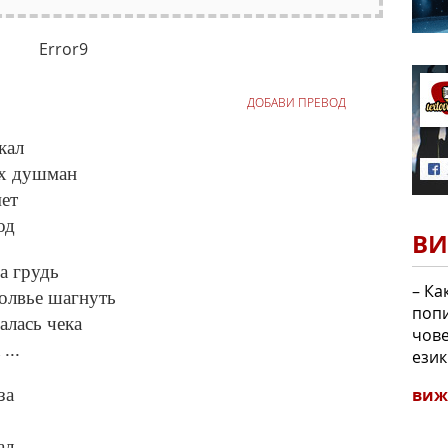
Error9
ДОБАВИ ПРЕВОД
кал
ых душман
ет
од
ВИ
а грудь
– Ка
молвье шагнуть
попи
алась чека
чове
...
език
виж
за
ал