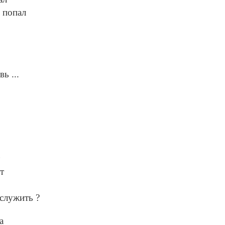
ы попал
ь ...
т
служить ?
а