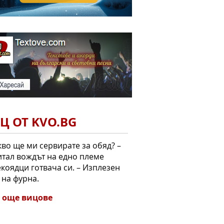
Ц ОТ KVO.BG
кво ще ми сервирате за обяд? –
тал вождът на едно племе
коядци готвача си. – Изплезен
 на фурна.
 още вицове