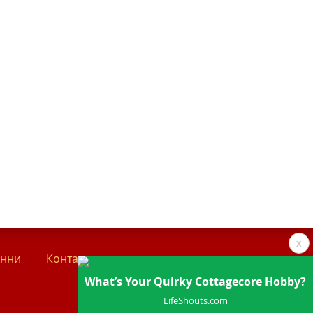
x
анни
Контакти
What’s Your Quirky Cottagecore Hobby?
LifeShouts.com