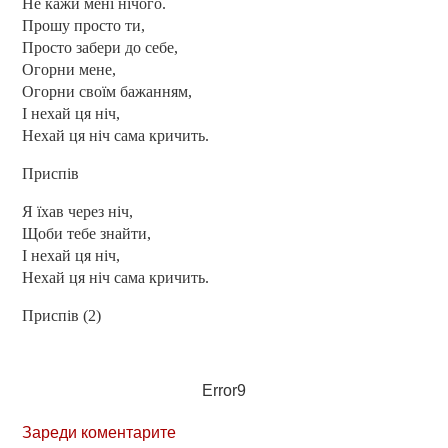
Не кажи мені нічого.
Прошу просто ти,
Просто забери до себе,
Огорни мене,
Огорни своїм бажанням,
І нехай ця ніч,
Нехай ця ніч сама кричить.
Приспів
Я їхав через ніч,
Щоби тебе знайти,
І нехай ця ніч,
Нехай ця ніч сама кричить.
Приспів (2)
Error9
Зареди коментарите