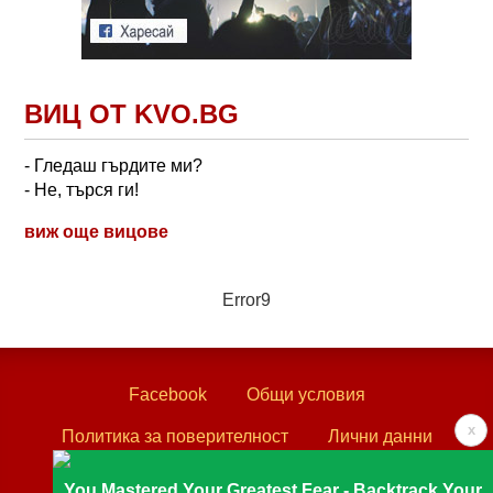
ВИЦ ОТ KVO.BG
- Гледаш гърдите ми?
- Не, търся ги!
виж още вицове
Error9
Facebook
Общи условия
x
Политика за поверителност
Лични данни
Контакти
You Mastered Your Greatest Fear - Backtrack Your