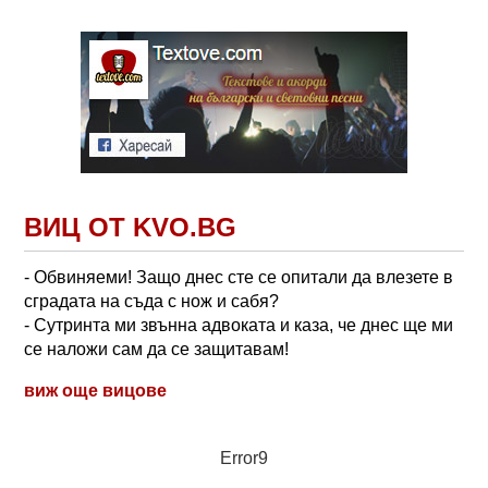
ВИЦ ОТ KVO.BG
- Обвиняеми! Защо днес сте се опитали да влезете в
сградата на съда с нож и сабя?
- Сутринта ми звънна адвоката и каза, че днес ще ми
се наложи сам да се защитавам!
виж още вицове
Error9