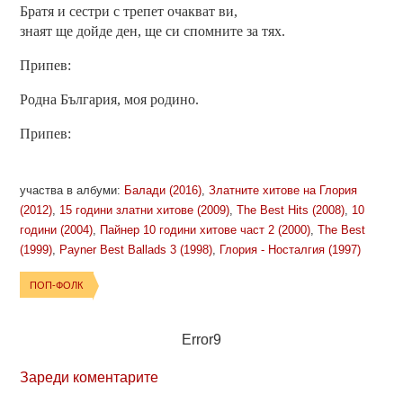
Братя и сестри с трепет очакват ви,
знаят ще дойде ден, ще си спомните за тях.
Припев:
Родна България, моя родино.
Припев:
участва в албуми:
Балади (2016)
,
Златните хитове на Глория
(2012)
,
15 години златни хитове (2009)
,
The Best Hits (2008)
,
10
години (2004)
,
Пайнер 10 години хитове част 2 (2000)
,
The Best
(1999)
,
Payner Best Ballads 3 (1998)
,
Глория - Носталгия (1997)
ПОП-ФОЛК
Error9
Зареди коментарите