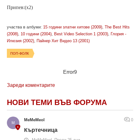
Припев:(x2)
участва в албуми:
15 години златни хитове (2009)
,
The Best Hits
(2008)
,
10 години (2004)
,
Best Video Selection 1 (2003)
,
Глория -
Илюзия (2002)
,
Пайнер Хит Видео 13 (2001)
ПОП-ФОЛК
Error9
Зареди коментарите
НОВИ ТЕМИ ВЪВ ФОРУМА
MeMeMeol
0
Къртечница
MeMeMeol, Преди 25 дни