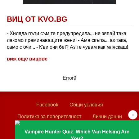
ВИЦ ОТ KVO.BG
- Хиляда пъти съм те предупредила... не зяпай така
лакомо преминаващите жени! - Ама скъпа... аз така,
само с очи... - К'ви очи бе!? Аз те чувам как мляскаш!
виж още вицове
Error9
Facebook
Общи условия
x
Политика за поверителност
Лични данни
Контакти
Vampire Hunter Quiz: Which Van Helsing Are
You?