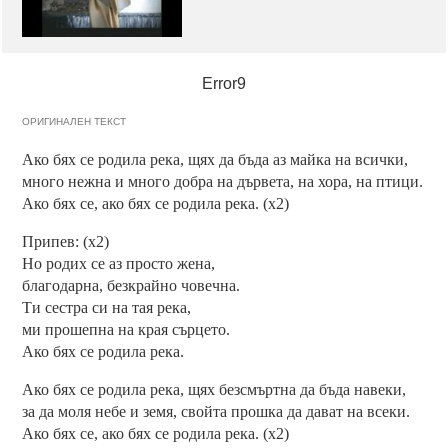
Error9
ОРИГИНАЛЕН ТЕКСТ
Ако бях се родила река, щях да бъда аз майка на всички,
много нежна и много добра на дървета, на хора, на птици.
Ако бях се, ако бях се родила река. (x2)
Припев: (x2)
Но родих се аз просто жена,
благодарна, безкрайно човечна.
Ти сестра си на тая река,
ми прошепна на края сърцето.
Ако бях се родила река.
Ако бях се родила река, щях безсмъртна да бъда навеки,
за да моля небе и земя, свойта прошка да дават на всеки.
Ако бях се, ако бях се родила река. (x2)