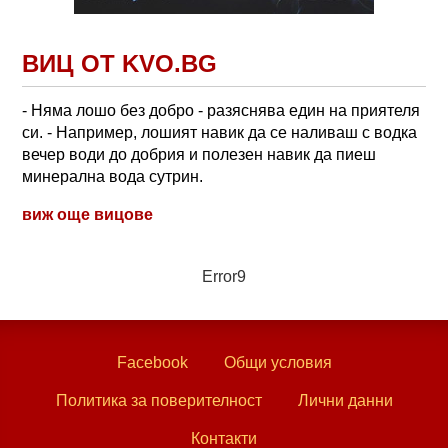
ВИЦ ОТ KVO.BG
- Няма лошо без добро - разяснява един на приятеля
си. - Например, лошият навик да се наливаш с водка
вечер води до добрия и полезен навик да пиеш
минерална вода сутрин.
виж още вицове
Error9
Facebook
Общи условия
Политика за поверителност
Лични данни
Контакти