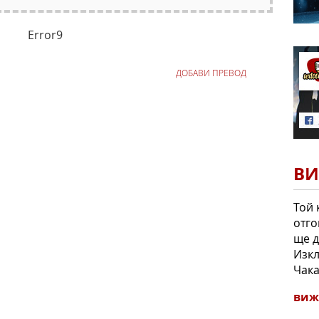
Error9
ДОБАВИ ПРЕВОД
ВИ
Той 
отго
ще д
Изкл
Чака
виж