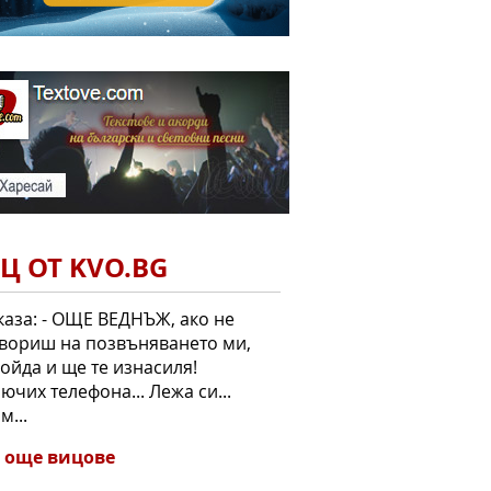
Ц ОТ KVO.BG
каза: - ОЩЕ ВЕДНЪЖ, ако не
вориш на позвъняването ми,
ойда и ще те изнасиля!
ючих телефона... Лежа си...
м...
 още вицове