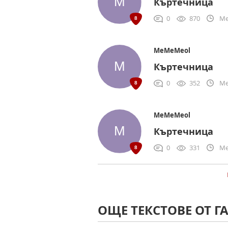
Къртечница
0
870
Me
MeMeMeol
Къртечница
0
352
Me
MeMeMeol
Къртечница
0
331
Me
ОЩЕ ТЕКСТОВЕ ОТ Г