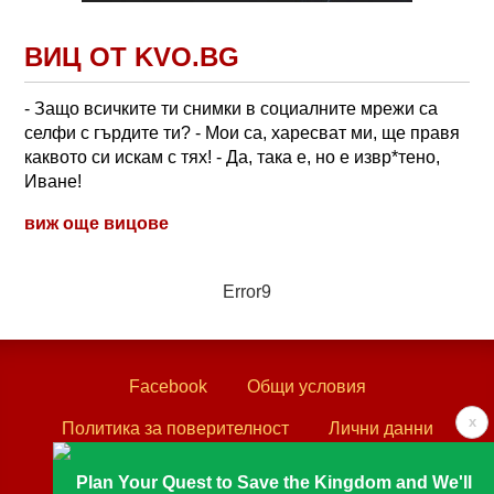
ВИЦ ОТ KVO.BG
- Защо всичките ти снимки в социалните мрежи са
селфи с гърдите ти? - Мои са, харесват ми, ще правя
каквото си искам с тях! - Да, така е, но е извр*тено,
Иване!
виж още вицове
Error9
Facebook
Общи условия
x
Политика за поверителност
Лични данни
Контакти
Plan Your Quest to Save the Kingdom and We'll