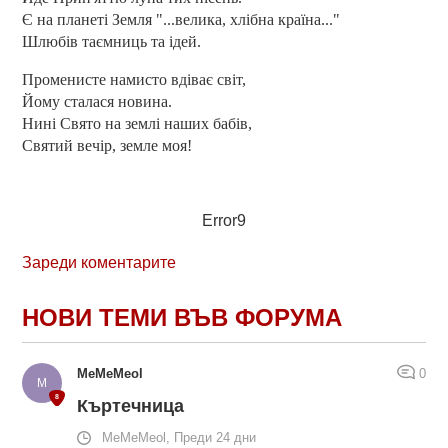
Є на планеті Земля "...велика, хлібна країна..."
Шлюбів таємниць та ідей.
Променисте намисто вдіває світ,
Йому сталася новина.
Нині Свято на землі наших бабів,
Святий вечір, земле моя!
Error9
Зареди коментарите
НОВИ ТЕМИ ВЪВ ФОРУМА
MeMeMeol
0
Къртечница
MeMeMeol, Преди 24 дни