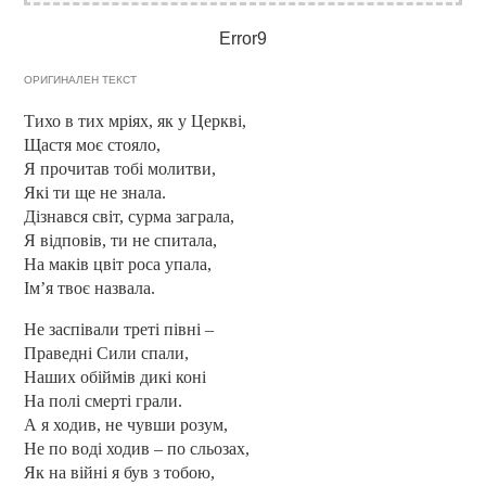
Error9
ОРИГИНАЛЕН ТЕКСТ
Тихо в тих мріях, як у Церкві,
Щастя моє стояло,
Я прочитав тобі молитви,
Які ти ще не знала.
Дізнався світ, сурма заграла,
Я відповів, ти не спитала,
На маків цвіт роса упала,
Ім’я твоє назвала.
Не заспівали треті півні –
Праведні Сили спали,
Наших обіймів дикі коні
На полі смерті грали.
А я ходив, не чувши розум,
Не по воді ходив – по сльозах,
Як на війні я був з тобою,