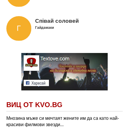
Співай соловей
Гайдамаки
ВИЦ ОТ KVO.BG
Мнозина мъже си мечтаят жените им да са като най-
красиви филмови звезди...