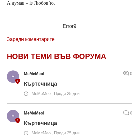
А думав – із Любов’ю.
Error9
Зареди коментарите
НОВИ ТЕМИ ВЪВ ФОРУМА
MeMeMeol
0
Къртечница
MeMeMeol, Преди 25 дни
MeMeMeol
0
Къртечница
MeMeMeol, Преди 25 дни