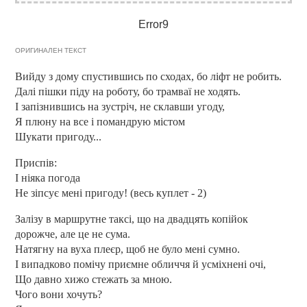
Error9
ОРИГИНАЛЕН ТЕКСТ
Вийду з дому спустившись по сходах, бо ліфт не робить.
Далі пішки піду на роботу, бо трамваї не ходять.
І запізнившись на зустріч, не склавши угоду,
Я плюну на все і помандрую містом
Шукати пригоду...
Приспів:
І ніяка погода
Не зіпсує мені пригоду! (весь куплет - 2)
Залізу в маршрутне таксі, що на двадцять копійок
дорожче, але це не сума.
Натягну на вуха плеєр, щоб не було мені сумно.
І випадково помічу приємне обличчя й усміхнені очі,
Що давно хижо стежать за мною.
Чого вони хочуть?