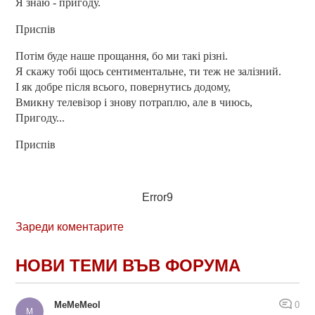
Я знаю - пригоду.
Приспів
Потім буде наше прощання, бо ми такі різні.
Я скажу тобі щось сентиментальне, ти теж не залізний.
І як добре після всього, повернутись додому,
Вмикну телевізор і знову потраплю, але в чиюсь,
Пригоду...
Приспів
Error9
Зареди коментарите
НОВИ ТЕМИ ВЪВ ФОРУМА
MeMeMeol
0