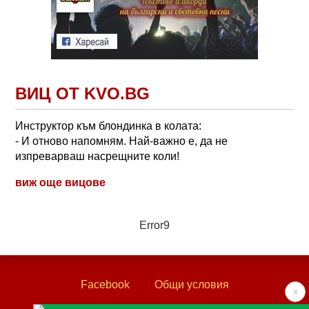
ВИЦ ОТ KVO.BG
Инструктор към блондинка в колата:
- И отново напомням. Най-важно е, да не
изпреварваш насрещните коли!
виж още вицове
Error9
Facebook
Общи условия
x