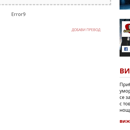
Error9
ДОБАВИ ПРЕВОД
ВИ
Приб
умор
се з
с то
нощн
виж