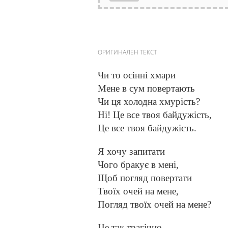
ОРИГИНАЛЕН ТЕКСТ
Чи то осінні хмари
Мене в сум повертають
Чи ця холодна хмурість?
Ні! Це все твоя байдужість,
Це все твоя байдужість.
Я хочу запитати
Чого бракує в мені,
Щоб погляд повертати
Твоїх очей на мене,
Погляд твоїх очей на мене?
Це так трагічно,