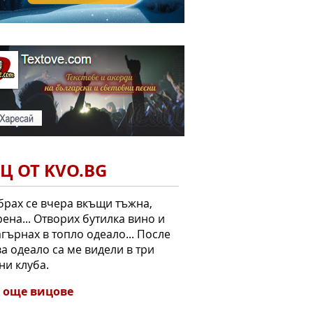
Ц ОТ KVO.BG
рах се вчера вкъщи тъжна,
ена... Отворих бутилка вино и
агърнах в топло одеало... После
ва одеало са ме видели в три
и клуба.
 още вицове