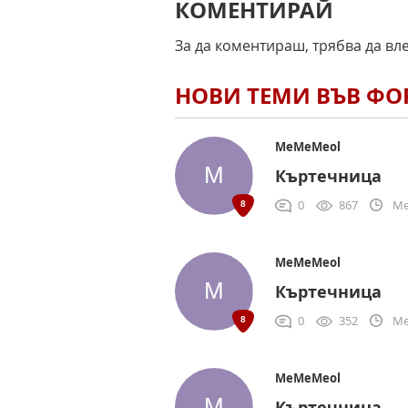
КОМЕНТИРАЙ
За да коментираш, трябва да вл
НОВИ ТЕМИ ВЪВ Ф
MeMeMeol
Къртечница
0
867
Me
MeMeMeol
Къртечница
0
352
Me
MeMeMeol
Къртечница