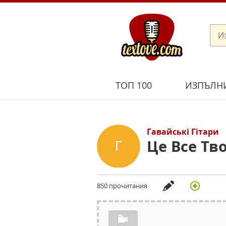
ТОП 100
ИЗПЪЛН
Гавайські Гітари
Це Все Тв
850 прочитания