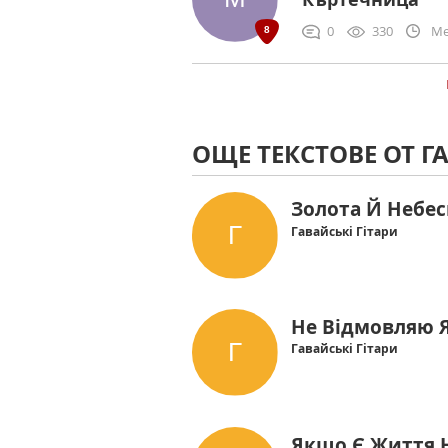
0
330
Me
ОЩЕ ТЕКСТОВЕ ОТ ГА
Золота Й Небес
Гавайські Гітари
Не Відмовляю Я
Гавайські Гітари
Якщо Є Життя Н