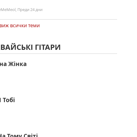
MeMeol, Преди 24 дни
виж всички теми
ВАЙСЬКІ ГІТАРИ
на Жінка
 Тобі
а Тому Світі