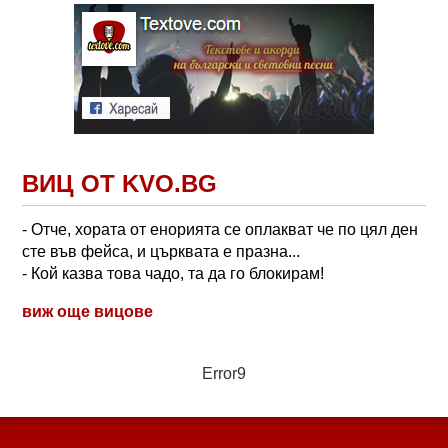
ВИЦ ОТ KVO.BG
- Отче, хората от енорията се оплакват че по цял ден
сте във фейса, и църквата е празна...
- Кой казва това чадо, та да го блокирам!
виж още вицове
Error9