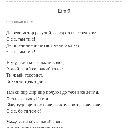
Error9
ОРИГИНАЛЕН ТЕКСТ
Де реве мотор ревучий, серед поля, серед круч і
Є є є, там ти є!
Де пшеничне поле сяє і мене завлікає
Є є є, там ти є!
У-у-у, який м’ягенький колос,
А-а-яй, який солодкий голос.
Ти ж мій терорист,
Коханий тракторист!
Тільки дир-дир-дир почую і до тебе вже лечу я,
Хоч назавжди, Ги и и!
Біжу туди, де твоє поле, жовте-жовте, голе-голе,
Є є є, бо ти там є!
У-у-у, який м’ягенький колос,