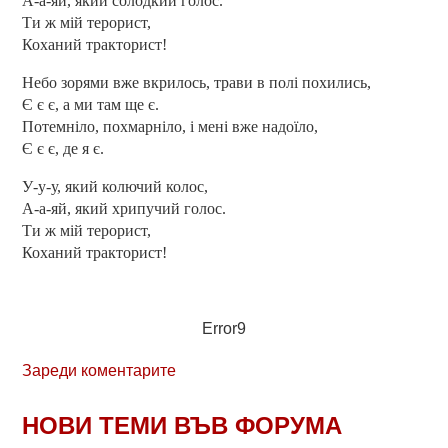
А-а-яй, який солодкий голос.
Ти ж мій терорист,
Коханий тракторист!
Небо зорями вже вкрилось, трави в полі похились,
Є є є, а ми там ще є.
Потемніло, похмарніло, і мені вже надоїло,
Є є є, де я є.
У-у-у, який колючий колос,
А-а-яй, який хрипучий голос.
Ти ж мій терорист,
Коханий тракторист!
Error9
Зареди коментарите
НОВИ ТЕМИ ВЪВ ФОРУМА