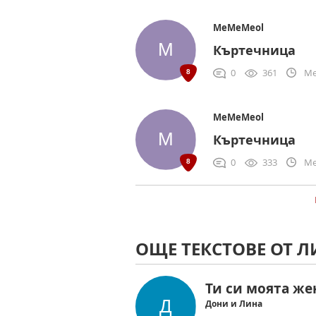
MeMeMeol
Къртечница
0
361
Me
MeMeMeol
Къртечница
0
333
Me
ОЩЕ ТЕКСТОВЕ ОТ Л
Ти си моята же
Дони и Лина