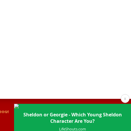
x
анни
Контакти
Sheldon or Georgie - Which Young Sheldon
Character Are You?
LifeShouts.com