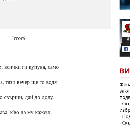
Error9
, всички ги купува, само
ВИ
а, тази вечер ще го водя
Жена
закл
подв
о свърши, дай до долу,
- Ск
избр
ава, к'во да му кажеш,
- По
- Ск