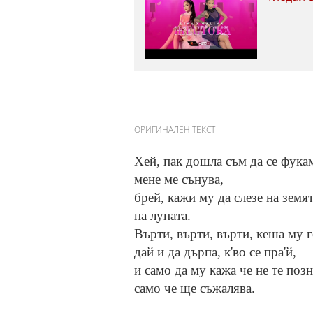
ОРИГИНАЛЕН ТЕКСТ
Хей, пак дошла съм да се фукам
мене ме сънува,
брей, кажи му да слезе на земят
на луната.
Върти, върти, върти, кеша му г
дай и да дърпа, к'во се пра'й,
и само да му кажа че не те позн
само че ще съжалява.