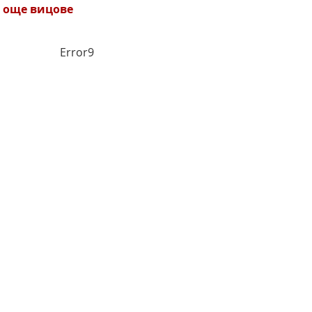
 още вицове
Error9