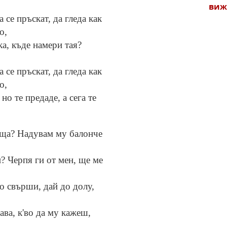
виж
 се пръскат, да гледа как
о,
ка, къде намери тая?
 се пръскат, да гледа как
о,
но те предаде, а сега те
ъща? Надувам му балонче
? Черпя ги от мен, ще ме
о свърши, дай до долу,
ава, к'во да му кажеш,