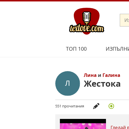
ТОП 100
ИЗПЪЛН
Лина
и
Галина
Жестока
551 прочитания
Гледай 