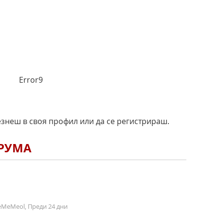
Error9
езнеш в своя профил или да се регистрираш.
ОРУМА
MeMeol, Преди 24 дни