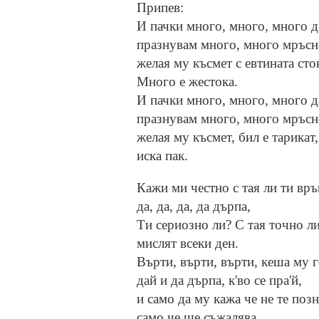
Припев:
И пачки много, много, много да
празнувам много, много мръсн
желая му късмет с евтината сто
Много е жестока.
И пачки много, много, много да
празнувам много, много мръсн
желая му късмет, бил е тарикат, 
иска пак.
Кажи ми честно с тая ли ти вр
да, да, да, да дърпа,
Ти сериозно ли? С тая точно ли
мислят всеки ден.
Върти, върти, върти, кеша му г
дай и да дърпа, к'во се пра'й,
и само да му кажа че не те позн
само че ще съжалява.