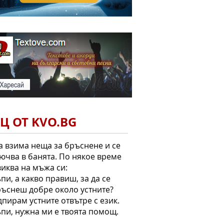
Ц ОТ KVO.BG
 взима неща за бръснене и се
ючва в банята. По някое време
иква на мъжа си:
ъпи, а какво правиш, за да се
ъснеш добре около устните?
дпирам устните отвътре с език.
ъпи, нужна ми е твоята помощ.