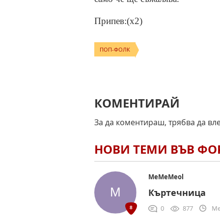
Припев:(x2)
ПОП-ФОЛК
КОМЕНТИРАЙ
За да коментираш, трябва да вл
НОВИ ТЕМИ ВЪВ Ф
MeMeMeol
Къртечница
0
877
Me