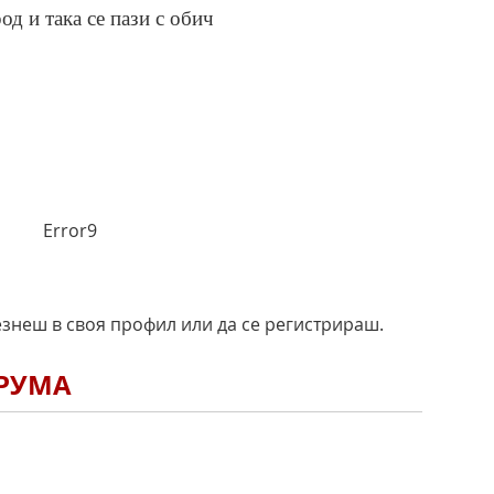
од и така се пази с обич
Error9
езнеш в своя профил или да се регистрираш.
ОРУМА