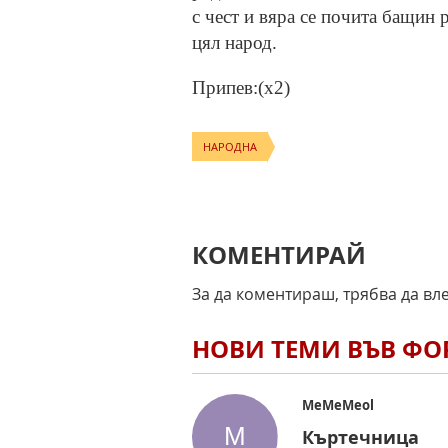
с чест и вяра се почита бащин р
цял народ.
Припев:(x2)
НАРОДНА
КОМЕНТИРАЙ
За да коментираш, трябва да вл
НОВИ ТЕМИ ВЪВ Ф
MeMeMeol
Къртечница