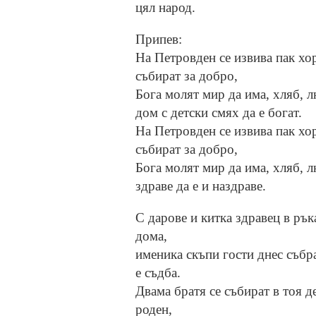
цял народ.
Припев:
На Петровден се извива пак хор
събират за добро,
Бога молят мир да има, хляб, л
дом с детски смях да е богат.
На Петровден се извива пак хор
събират за добро,
Бога молят мир да има, хляб, л
здраве да е и наздраве.
С дарове и китка здравец в рък
дома,
именика скъпи гости днес събр
е съдба.
Двама братя се събират в тоя де
роден,