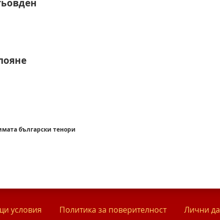
гьовден
лояне
имата български тенори
и условия
Политика за поверителност
Лични д