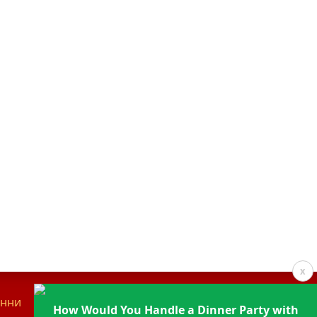
x
анни
Контакти
How Would You Handle a Dinner Party with