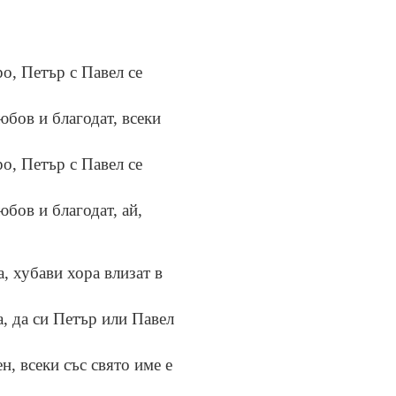
о, Петър с Павел се
юбов и благодат, всеки
о, Петър с Павел се
юбов и благодат, ай,
а, хубави хора влизат в
а, да си Петър или Павел
н, всеки със свято име е