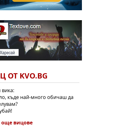
Ц ОТ KVO.BG
 вика:
ло, къде най-много обичаш да
елувам?
Дубай!
 още вицове