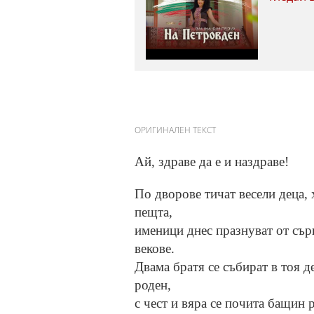
ОРИГИНАЛЕН ТЕКСТ
Ай, здраве да е и наздраве!
По дворове тичат весели деца, 
пещта,
именици днес празнуват от сърц
векове.
Двама братя се събират в тоя де
роден,
с чест и вяра се почита бащин р