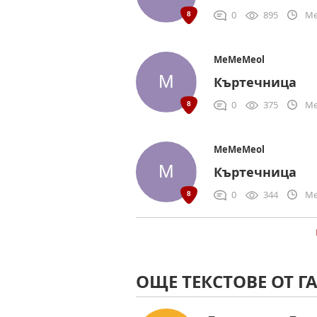
0
895
Me
MeMeMeol
Къртечница
0
375
Me
MeMeMeol
Къртечница
0
344
Me
ОЩЕ ТЕКСТОВЕ ОТ 