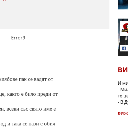
Error9
ВИ
хлябове пак се вадят от
И ми
- Ми
е, както е било преди от
те ц
- В 
н, всеки със свято име е
виж
од и така се пази с обич