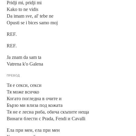
Pridji mi, pridji mi
Kako to ne vidis
Da imam sve, al' tebe ne
Opusti se i bices samo moj
REF.
REF.
Ja znam da sam ta
Vatrena k'o Galena
ПРЕВОД
Тя е секси, секси
Тя може всичко
Когато погледна в очите и
Бързо ми влиза под кожата
Тя не е лесна риба, обича скъпите неща
Винаги блести с Prada, Fendi и Cavalli
Ела при мен, ела при мен