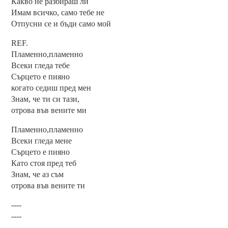
Какво не разбираш ли
Имам всичко, само тебе не
Отпусни се и бъди само мой
REF.
Пламенно,пламенно
Всеки гледа тебе
Сърцето е пияно
когато седиш пред мен
Знам, че ти си тази,
отрова във вените ми
Пламенно,пламенно
Всеки гледа мене
Сърцето е пияно
Като стоя пред теб
Знам, че аз съм
отрова във вените ти
----
----
----