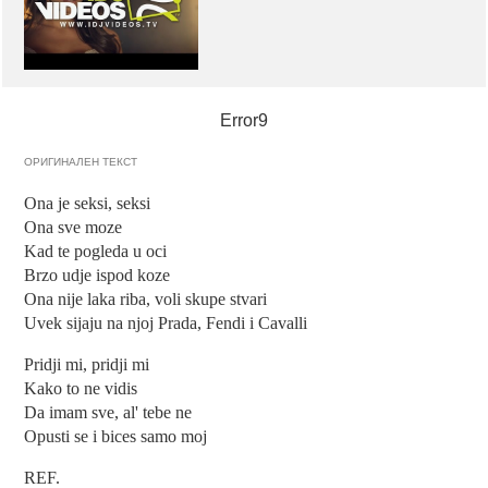
Error9
ОРИГИНАЛЕН ТЕКСТ
Ona je seksi, seksi
Ona sve moze
Kad te pogleda u oci
Brzo udje ispod koze
Ona nije laka riba, voli skupe stvari
Uvek sijaju na njoj Prada, Fendi i Cavalli
Pridji mi, pridji mi
Kako to ne vidis
Da imam sve, al' tebe ne
Opusti se i bices samo moj
REF.