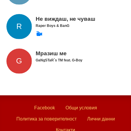
Не виждаш, не чуваш
Raper Boys & BanG
Мразиш ме
GaNgSTaR`s TM feat. G-Boy
Facebook
Общи условия
Политика за поверителност
Лични данни
Контакти