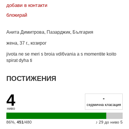
добави в контакти
блокирай
Анита Димитрова, Пазарджик, България
жена
,
37 г.
,
козирог
jivota ne se meri s broia vdi6vania a s momentite koito
spirat dyha ti
ПОСТИЖЕНИЯ
4
-
седмична класация
ниво
86%,
451
/480
♪ 29 до ниво 5