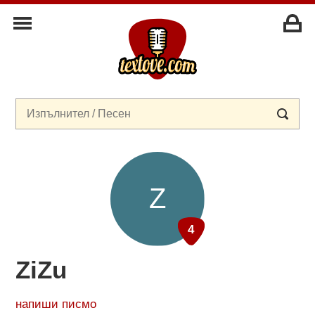
ZiZu
напиши писмо