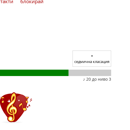
нтакти
блокирай
-
седмична класация
♪ 20 до ниво 3