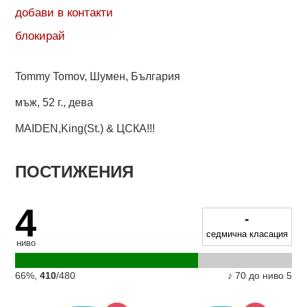
добави в контакти
блокирай
Tommy Tomov, Шумен, България
мъж
,
52 г.
,
дева
MAIDEN,King(St.) & ЦСКА!!!
ПОСТИЖЕНИЯ
4
-
седмична класация
ниво
66%,
410
/480
♪ 70 до ниво 5