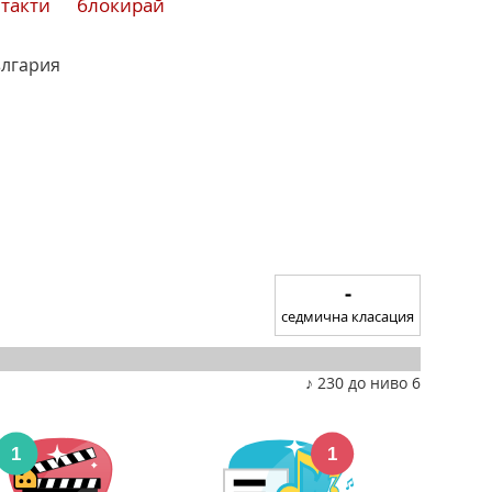
нтакти
блокирай
ългария
-
седмична класация
♪ 230 до ниво 6