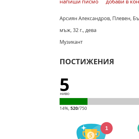
напиши писмо
добави в ко
Арсиян Александров, Плевен, Б
мъж
,
32 г.
,
дева
Музикант
ПОСТИЖЕНИЯ
5
ниво
14%,
520
/750