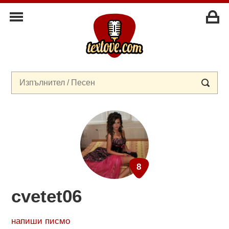
cvetet06
напиши писмо