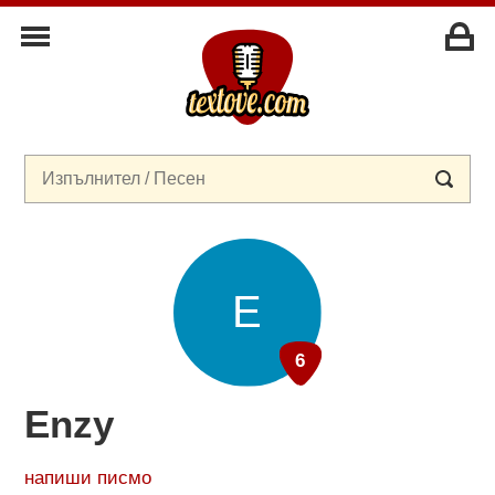
Enzy
напиши писмо