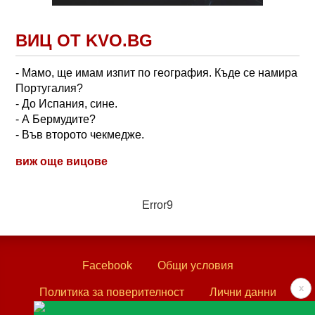
ВИЦ ОТ KVO.BG
- Мамо, ще имам изпит по география. Къде се намира
Португалия?
- До Испания, сине.
- А Бермудите?
- Във второто чекмедже.
виж още вицове
Error9
Facebook
Общи условия
x
Политика за поверителност
Лични данни