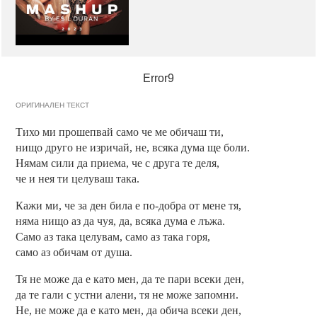
Error9
ОРИГИНАЛЕН ТЕКСТ
Тихо ми прошепвай само че ме обичаш ти,
нищо друго не изричай, не, всяка дума ще боли.
Нямам сили да приема, че с друга те деля,
че и нея ти целуваш така.
Кажи ми, че за ден била е по-добра от мене тя,
няма нищо аз да чуя, да, всяка дума е лъжа.
Само аз така целувам, само аз така горя,
само аз обичам от душа.
Тя не може да е като мен, да те пари всеки ден,
да те гали с устни алени, тя не може запомни.
Не, не може да е като мен, да обича всеки ден,