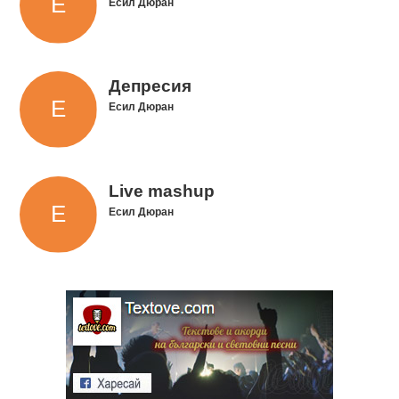
Есил Дюран
Депресия
Есил Дюран
Live mashup
Есил Дюран