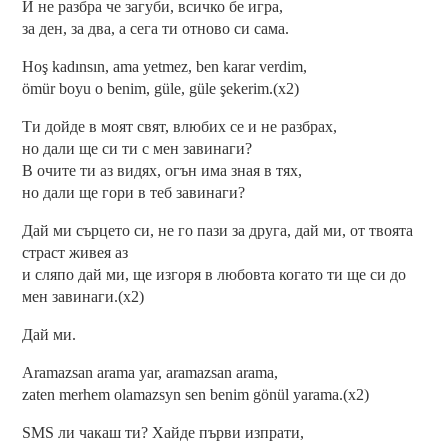
И не разбра че загуби, всичко бе игра,
за ден, за два, а сега ти отново си сама.
Hoş kadınsın, ama yetmez, ben karar verdim,
ömür boyu o benim, güle, güle şekerim.(x2)
Ти дойде в моят свят, влюбих се и не разбрах,
но дали ще си ти с мен завинаги?
В очите ти аз видях, огън има зная в тях,
но дали ще гори в теб завинаги?
Дай ми сърцето си, не го пази за друга, дай ми, от твоята
страст живея аз
и сляпо дай ми, ще изгоря в любовта когато ти ще си до
мен завинаги.(x2)
Дай ми.
Aramazsan arama yar, aramazsan arama,
zaten merhem olamazsyn sen benim gönül yarama.(x2)
SMS ли чакаш ти? Хайде първи изпрати,