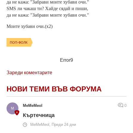
да не кажа: "Забрави моите хубави очи."
SMS ли чакаш ти? Хайде сядай и пиши,
да не кажа: "Забрави моите хубави очи."
Моите хубави очи.(x2)
ПОП-ФОЛК
Error9
Зареди коментарите
НОВИ ТЕМИ ВЪВ ФОРУМА
MeMeMeol
0
Къртечница
MeMeMeol, Преди 24 дни