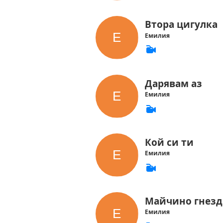
Втора цигулка
Емилия
Дарявам аз
Емилия
Кой си ти
Емилия
Майчино гнезд
Емилия