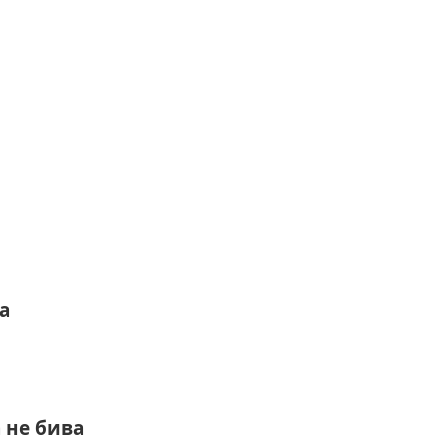
а
 не бива