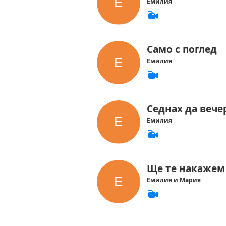
Емилия
Само c поглед
Емилия
Седнах да вече
Емилия
Ще те накажем
Емилия и Мария