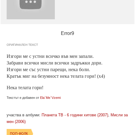
Error9
ОРИГИНАЛЕН ТЕКСТ
Изгори ме с устни всичко във мен запали.
Забрави всички мисли всички задръжки дори.
Изгори ме със устни парещи, нека боли.
Кратък миг на безумност нека телата гори! (х4)
Нека телата гори!
Текстът е добавен от
Ela`Me`Vzemi
участва в албуми:
Планета ТВ - 6 години хитове (2007)
,
Мисли за
мен (2006)
ПОП-ФОЛК