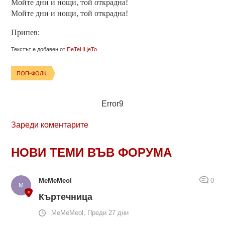
Мойте дни и нощи, той открадна!
Мойте дни и нощи, той открадна!
Припев:
Текстът е добавен от
ПеТеНЦеТо
ПОП-ФОЛК
Error9
Зареди коментарите
НОВИ ТЕМИ ВЪВ ФОРУМА
MeMeMeol
0
Къртечница
MeMeMeol, Преди 27 дни