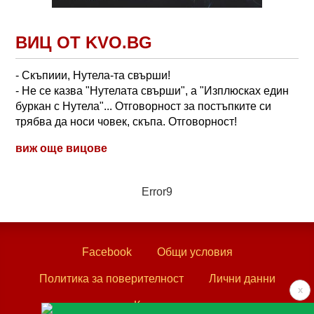
ВИЦ ОТ KVO.BG
- Скъпиии, Нутела-та свърши!
- Не се казва "Нутелата свърши", а "Изплюсках един
буркан с Нутела"... Отговорност за постъпките си
трябва да носи човек, скъпа. Отговорност!
виж още вицове
Error9
Facebook
Общи условия
Политика за поверителност
Лични данни
x
Контакти