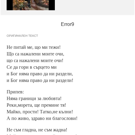
Error9
ОРИГИНАЛЕН ТЕКСТ
Не питай ме, що ми тежи!
Що са нажалени моите очи,
що са нажалени моите очи!
Се да гори в сърцето ми
и Бог няма право да ни раздели,
и Бог няма право да ни раздели!
Припев:
Няма граници за любовта!
Реки,морета, ще премине тя!
Майко, прости! Татко,не кълни!
А по живо, здраво ни благослови!
Не съм гладна, не съм жадна!