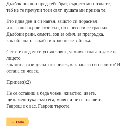
Дълбок поклон пред тебе брат, сърцето ми позна те,
теб не те пречупи този свят, душата ми призна те.
Ето идва ден и си навън, защото си пораснал
и казваш свърши този сън, но с него си се сраснал.
Дълбоки рани, самота, зов за обич, за прегръдка,
как обърна таз съдба и в зло не се забърка.
Сега те гледам си успял човек, усмивка слагаш даже на
лицето,
как мина този дълъг път нелек, как запази си сърцето? И
остана си човек.
Припев:(x2)
Не се оставиш в беда човек, животно, цвете,
ще кажеш тука съм сега, моля ви не се плашете.
Гаврош е с вас, Гаврош търсете.
ЕСТРАДА