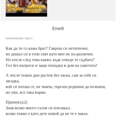
Error9
ОРИГИНАЛЕН ТЕКСТ
Как да ти го кажа брат? Гаврош си нетипичен,
но дошъл си в този свят като мен не по-различен.
Но после след това какво, къде отведе те съдбата?
Гол без въпроси и защо попадна в дом на самотата?
А после тежки дни растеж без ласка, сам за себе си
загадка,
кой си питаш се, не знаеш, търсиш роднини да познаеш,
но уви, все така върви.
Припев:(x2)
Зная колко много сълзи си изплакал,
колко тежко е като дете никой да не те е чакал.