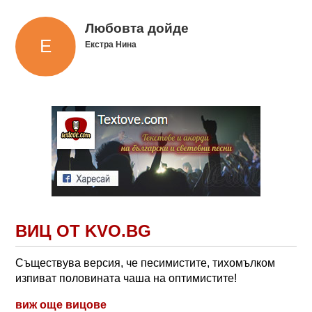
Любовта дойде
Екстра Нина
ВИЦ ОТ KVO.BG
Съществува версия, че песимистите, тихомълком
изпиват половината чаша на оптимистите!
виж още вицове