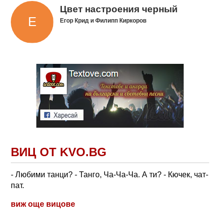
Цвет настроения черный
Егор Крид и Филипп Киркоров
ВИЦ ОТ KVO.BG
- Любими танци? - Танго, Ча-Ча-Ча. А ти? - Кючек, чат-
пат.
виж още вицове