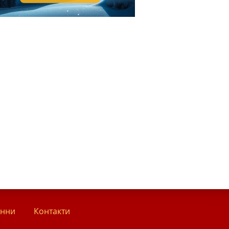
анни
Контакти