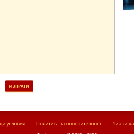
и условия
Политика за поверителност
Лични д