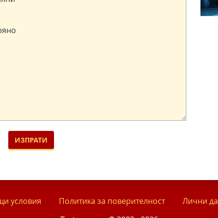
и условия
Политика за поверителност
Лични д