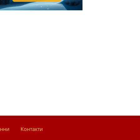
анни
Контакти