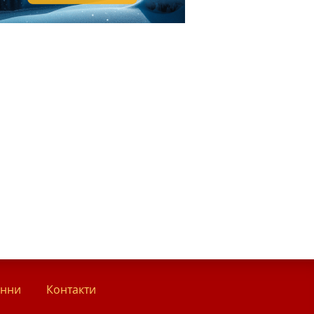
анни
Контакти