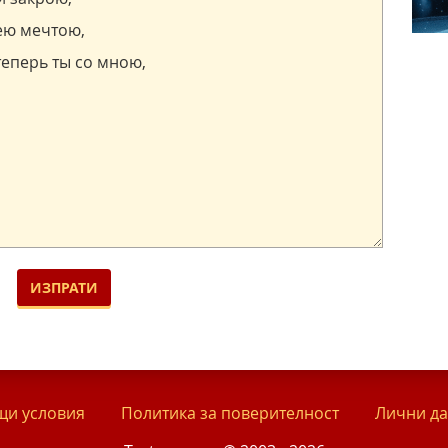
и условия
Политика за поверителност
Лични д