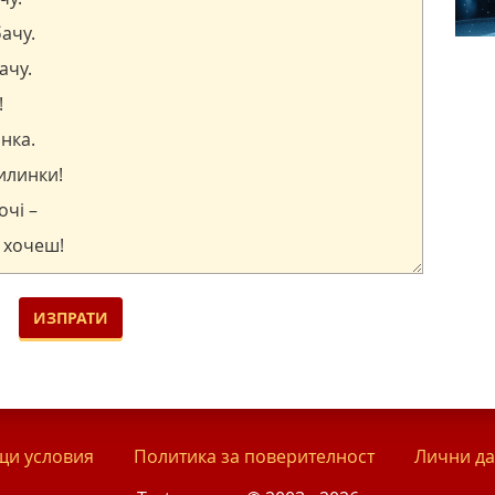
и условия
Политика за поверителност
Лични д