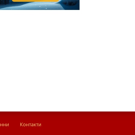
анни
Контакти