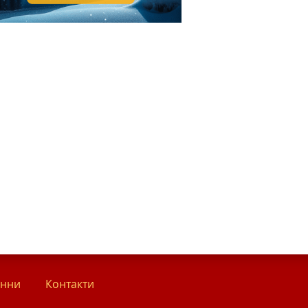
анни
Контакти