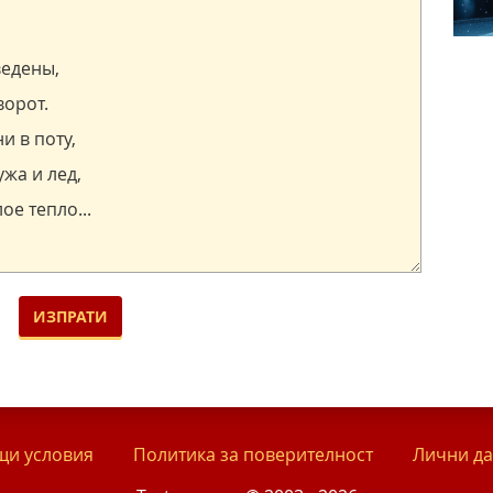
и условия
Политика за поверителност
Лични д