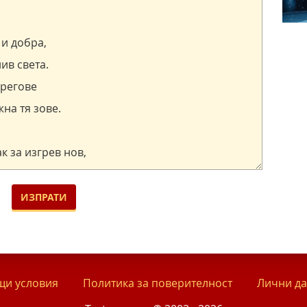
и условия
Политика за поверителност
Лични д