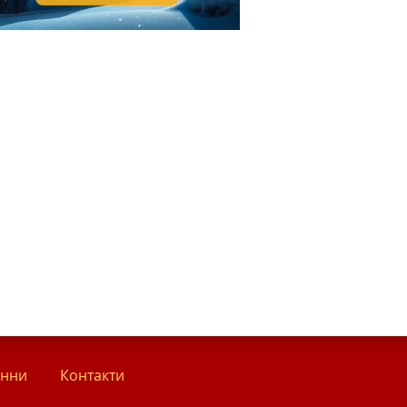
анни
Контакти