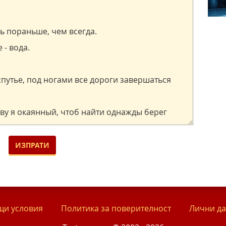
и условия
Политика за поверителност
Лични д