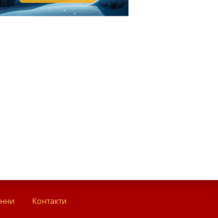
анни
Контакти