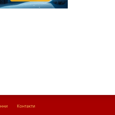
анни
Контакти