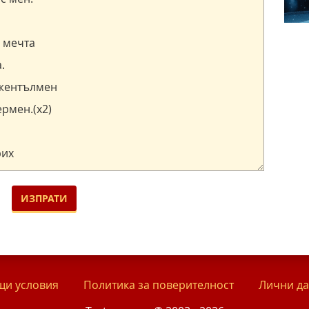
и условия
Политика за поверителност
Лични д