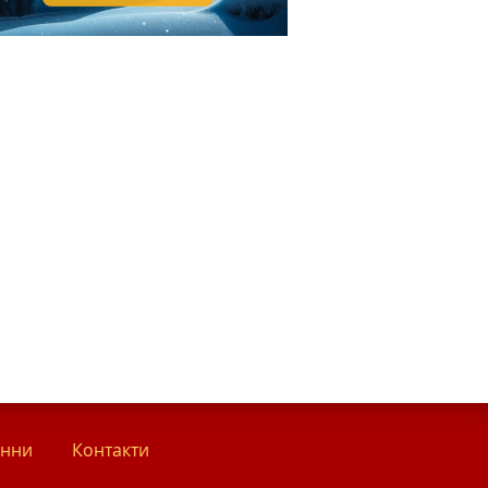
анни
Контакти