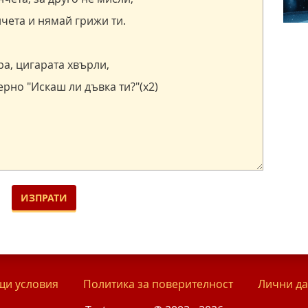
и условия
Политика за поверителност
Лични д