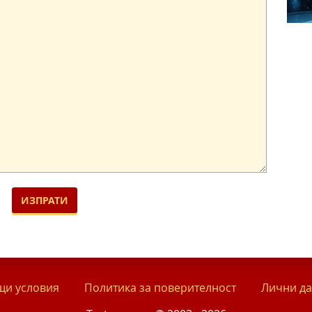
и условия
Политика за поверителност
Лични д