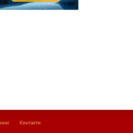
анни
Контакти