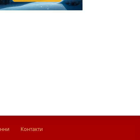
анни
Контакти