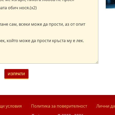
и условия
Политика за поверителност
Лични д