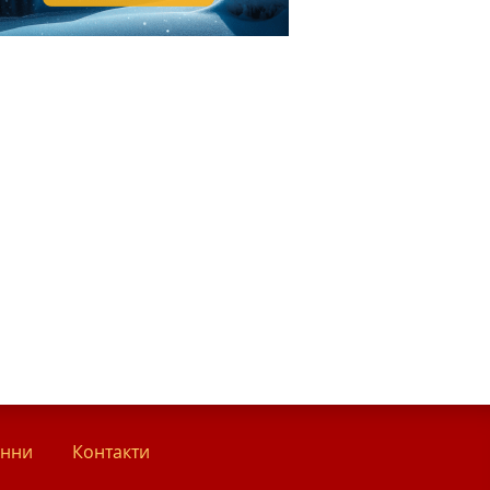
анни
Контакти