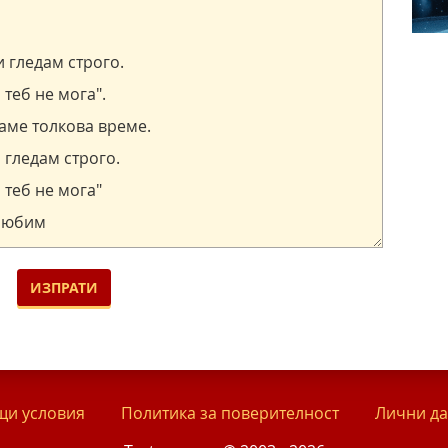
и условия
Политика за поверителност
Лични д