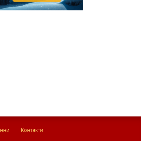
анни
Контакти