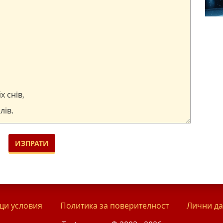
и условия
Политика за поверителност
Лични д