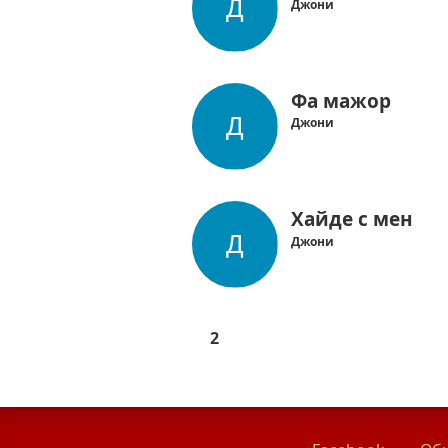
Джони
Фа мажор
Джони
Хайде с мен
Джони
2