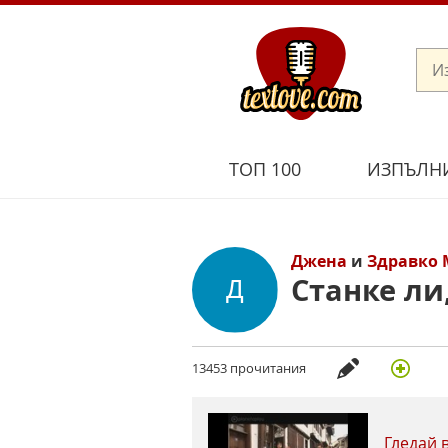
ТОП 100
ИЗПЪЛН
Джена
и
Здравко
Станке ли
13453 прочитания
Гледай 