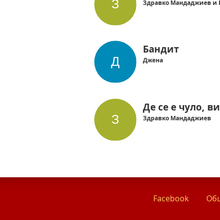
Здравко Мандаджиев и 
Бандит
Джена
Де се е чуло, в
Здравко Мандаджиев
Facebook
Общ