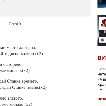
Error9
 ми място да седна,
ойто дясно коляно.(x2)
ВИ
и е сторено,
- Из
реме минало.(x2)
инте
- А 
едай Станке времето,
Крат
гледай Станке имане.(x2)
- Не
яло златото,
виж
време минало.(x2)