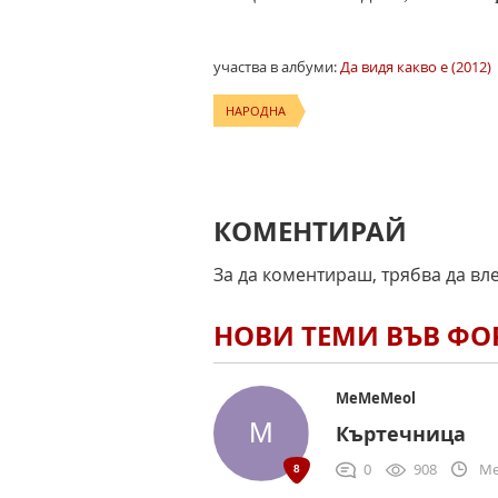
участва в албуми:
Да видя какво е (2012)
НАРОДНА
КОМЕНТИРАЙ
За да коментираш, трябва да вл
НОВИ ТЕМИ ВЪВ Ф
MeMeMeol
Къртечница
0
908
Me