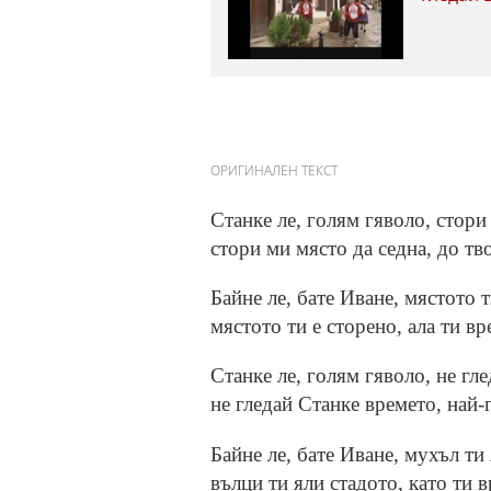
ОРИГИНАЛЕН ТЕКСТ
Станке ле, голям гяволо, стори
стори ми място да седна, до тв
Байне ле, бате Иване, мястото т
мястото ти е сторено, ала ти в
Станке ле, голям гяволо, не гл
не гледай Станке времето, най-
Байне ле, бате Иване, мухъл ти 
вълци ти яли стадото, като ти 