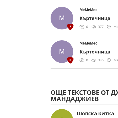
MeMeMeol
Къртечница
0
377
Me
MeMeMeol
Къртечница
0
346
Me
ОЩЕ ТЕКСТОВЕ ОТ Д
МАНДАДЖИЕВ
Шопска китка