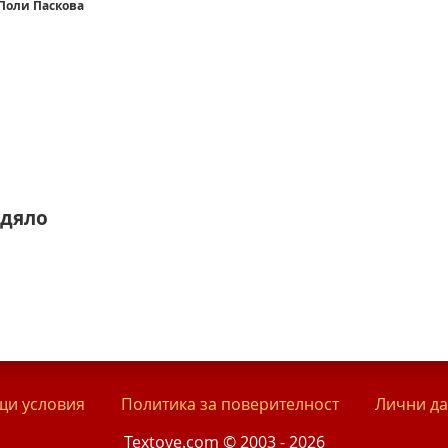
Поли Паскова
идяло
и условия
Политика за поверителност
Лични д
Textove.com © 2003 - 2026