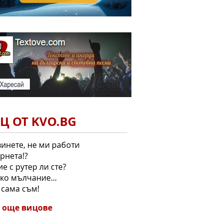
Ц ОТ KVO.BG
винете, не ми работи
рнета!?
вие с рутер ли сте?
ко мълчание...
, сама съм!
 още вицове