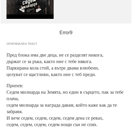
Error9
ОРИГИНАЛЕН ТЕКСТ
Пред блока има две деца, не се разделят никога,
държат се за ръка, както ние с тебе някога.
Паркирана кола стой, а вътре двама влюбени,
целуват се щастливи, както ние с теб преди.
Припев:
Седем милиарда на Земята, но един в сърцето, пак за тебе
плача,
седем милиарда за награда давам, който каже как да те
забравя.
И вече седем, седем, седем, седем дена се ревах,
седем, седем, седем, седем нощи сън не спях.