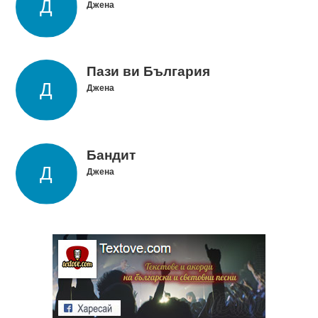
Джена
Пази ви България
Джена
Бандит
Джена