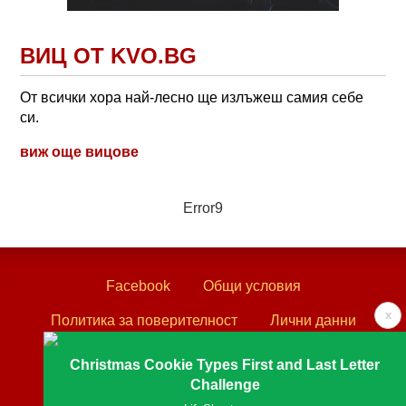
ВИЦ ОТ KVO.BG
От всички хора най-лесно ще излъжеш самия себе
си.
виж още вицове
Error9
Facebook
Общи условия
x
Политика за поверителност
Лични данни
Контакти
Christmas Cookie Types First and Last Letter
Challenge
Textove.com © 2003 - 2026