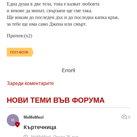
Една душа в две тела, това е казват любовта
и векове да минат, свързани ще сме така.
Ще викам до последен дъх и до последна капка кръв,
за тебе ще има само Джена или смърт.
Припев:(х2)
ПОП-ФОЛК
Error9
Зареди коментарите
НОВИ ТЕМИ ВЪВ ФОРУМА
MeMeMeol
0
Къртечница
MeMeMeol, Преди 26 дни